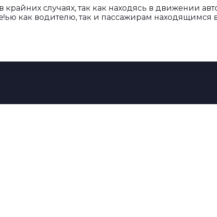
 в крайних случаях, так как находясь в движении а
!ью как водителю, так и пассажирам находящимся в
Остались вопросы?
 подобрать оптимальное обору
тветим на интересующие вопрос