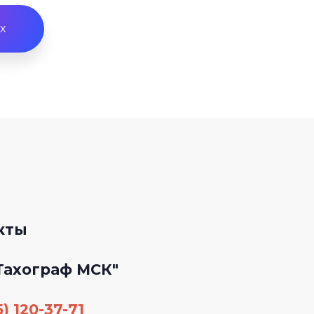
x
кты
Тахограф МСК"
) 120-37-71