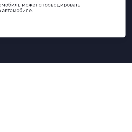
втомобиль может спровоцировать
 автомобиле.
дование,
ы.