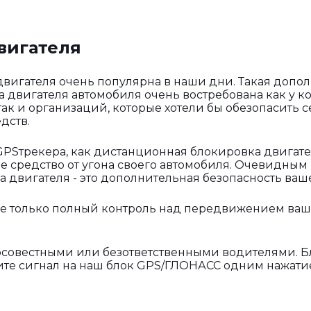
вигателя
вигателя очень популярна в наши дни. Такая доп
а двигателя автомобиля очень востребована как у
 так и организаций, которые хотели бы обезопасить 
дств.
PSтрекера, как дистанционная блокировка двигате
е средство от угона своего автомобиля. Очевидны
двигателя - это дополнительная безопасность ваше
е только полный контроль над передвижением вашег
осовестными или безответственными водителями. Б
вите сигнал на наш блок GPS/ГЛОНАСС одним нажатие