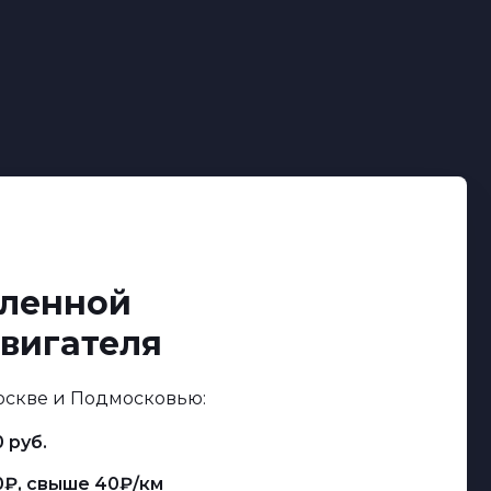
аленной
вигателя
оскве и Подмосковью:
 руб.
0₽, свыше 40₽/км