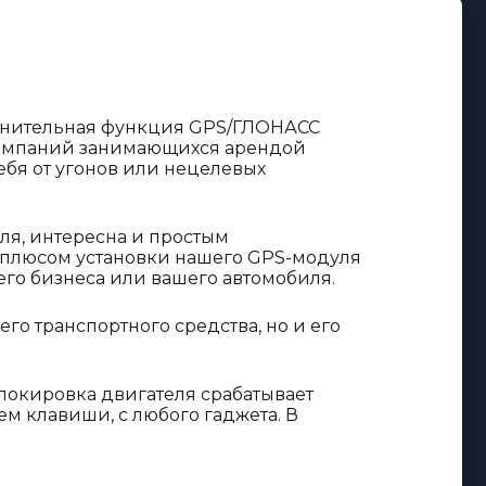
олнительная функция GPS/ГЛОНАСС
 компаний занимающихся арендой
себя от угонов или нецелевых
ля, интересна и простым
м плюсом установки нашего GPS-модуля
го бизнеса или вашего автомобиля.
о транспортного средства, но и его
локировка двигателя срабатывает
м клавиши, с любого гаджета. В