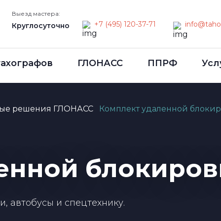
Выезд мастера:
+7 (495) 120-37-71
info@taho
Круглосуточно
тахографов
ГЛОНАСС
ППРФ
Усл
вые решения ГЛОНАСС
Комплект удаленной блокир
енной блокиров
, автобусы и спецтехнику.