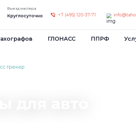
Выезд мастера:
+7 (495) 120-37-71
info@taho
Круглосуточно
тахографов
ГЛОНАСС
ППРФ
Усл
сс трекер
ы для авто
Контролируйте местонахождение