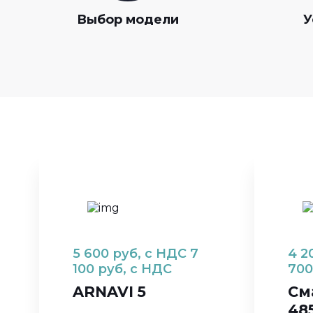
Выбор модели
У
5 600
руб, с НДС
7
4 2
100
руб, с НДС
700
ARNAVI 5
См
48