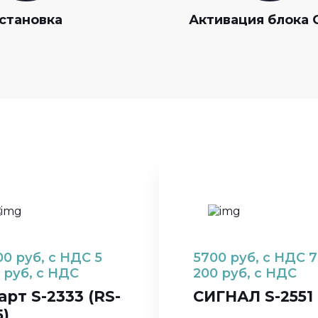
становка
Активация блока 
00
руб, с НДС
5
5700
руб, с НДС
7
руб, с НДС
200
руб, с НДС
арт S-2333 (RS-
СИГНАЛ S-2551
5)