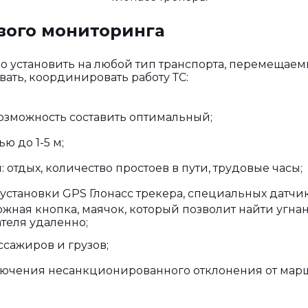
вого мониторинга
 установить на любой тип транспорта, перемещаем
ать, координировать работу ТС:
озможность составить оптимальный;
ю до 1-5 м;
отдых, количество простоев в пути, трудовые часы;
установки GPS Глонасс трекера, специальных датчик
вожная кнопка, маячок, который позволит найти угнан
теля удаленно;
сажиров и грузов;
ючения несанкционированного отклонения от маршру