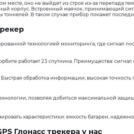
м месте, оно не выйдет из строя из-за перепада те
ый корпус. Встроенный маячок, принимающий сигн
ны тоннелей. В таком случае прибор покажет послед
трекер
рованной технологией мониторинга, где сигнал пост
а орбите работает 23 спутника. Преимущества: сигн
. Быстрая обработка информации, высокая точность
хнологии, позволяя добиться максимальной защищ
ировать характеристики: емкость батареи, надежнос
S Глонасс трекера у нас